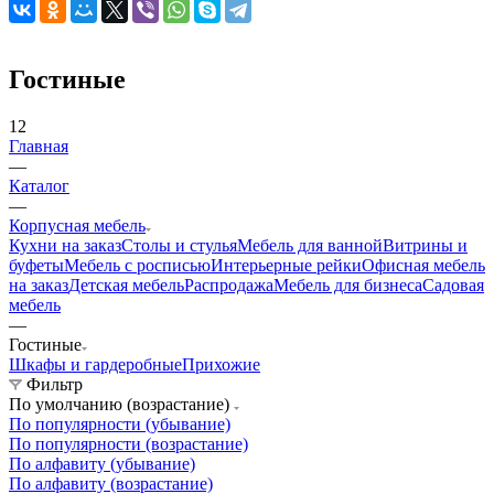
Гостиные
12
Главная
—
Каталог
—
Корпусная мебель
Кухни на заказ
Столы и стулья
Мебель для ванной
Витрины и
буфеты
Мебель с росписью
Интерьерные рейки
Офисная мебель
на заказ
Детская мебель
Распродажа
Мебель для бизнеса
Садовая
мебель
—
Гостиные
Шкафы и гардеробные
Прихожие
Фильтр
По умолчанию (возрастание)
По популярности (убывание)
По популярности (возрастание)
По алфавиту (убывание)
По алфавиту (возрастание)