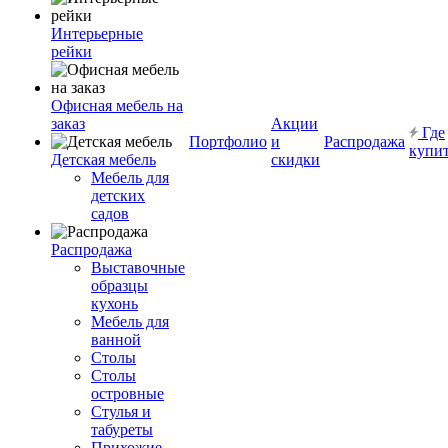
Интерьерные
рейки
Офисная мебель на
заказ
Акции
Где
Портфолио
и
Распродажа
купи
Детская мебель
скидки
Мебель для
детских
садов
Распродажа
Выставочные
образцы
кухонь
Мебель для
ванной
Столы
Столы
островные
Стулья и
табуреты
Прихожие